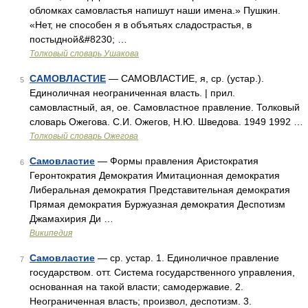
обломках самовластья напишут наши имена.» Пушкин.
«Нет, не способен я в объятьях сладострастья, в
постыдной&#8230; …
Толковый словарь Ушакова
САМОВЛАСТИЕ
— САМОВЛАСТИЕ, я, ср. (устар.).
5
Единоличная неограниченная власть. | прил.
самовластный, ая, ое. Самовластное правление. Толковый
словарь Ожегова. С.И. Ожегов, Н.Ю. Шведова. 1949 1992 …
Толковый словарь Ожегова
Самовластие
— Формы правления Аристократия
6
Геронтократия Демократия Имитационная демократия
Либеральная демократия Представительная демократия
Прямая демократия Буржуазная демократия Деспотизм
Джамахирия Ди …
Википедия
Самовластие
— ср. устар. 1. Единоличное правление
7
государством. отт. Система государственного управления,
основанная на такой власти; самодержавие. 2.
Неограниченная власть; произвол, деспотизм. 3.