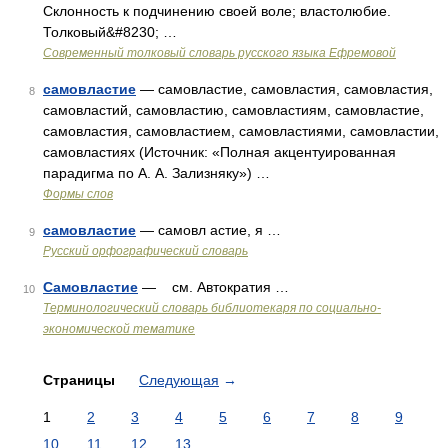
Склонность к подчинению своей воле; властолюбие.
Толковый&#8230; …
Современный толковый словарь русского языка Ефремовой
самовластие
— самовластие, самовластия, самовластия,
8
самовластий, самовластию, самовластиям, самовластие,
самовластия, самовластием, самовластиями, самовластии,
самовластиях (Источник: «Полная акцентуированная
парадигма по А. А. Зализняку») …
Формы слов
самовластие
— самовл астие, я …
9
Русский орфографический словарь
Самовластие
— см. Автократия …
10
Терминологический словарь библиотекаря по социально-
экономической тематике
Страницы
Следующая
→
1
2
3
4
5
6
7
8
9
10
11
12
13