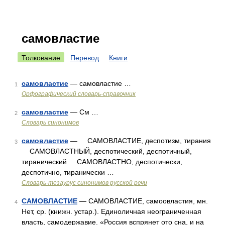
самовластие
Толкование
Перевод
Книги
самовластие
— самовластие …
1
Орфографический словарь-справочник
самовластие
— См …
2
Словарь синонимов
самовластие
— САМОВЛАСТИЕ, деспотизм, тирания
3
САМОВЛАСТНЫЙ, деспотический, деспотичный,
тиранический САМОВЛАСТНО, деспотически,
деспотично, тиранически …
Словарь-тезаурус синонимов русской речи
САМОВЛАСТИЕ
— САМОВЛАСТИЕ, самоовластия, мн.
4
Нет, ср. (книжн. устар.). Единоличная неограниченная
власть, самодержавие. «Россия вспрянет ото сна, и на